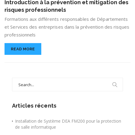
Introduction à la prévention et mitigation des
la
risques professionnels
prévention
et
Formations aux différents responsables de Départements
mitigation
et Services des entreprises dans la prévention des risques
des
professionnels
risques
professionnels
READ MORE
Search
for:
Articles récents
Installation de Système DEA FM200 pour la protection
de salle informatique