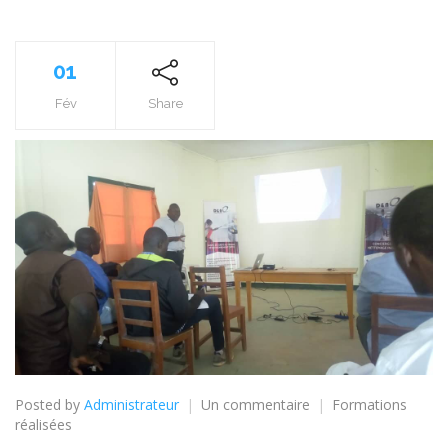
01
Fév
Share
Posted by
Administrateur
Un commentaire
sur
Formations
réalisées
Introduction
à