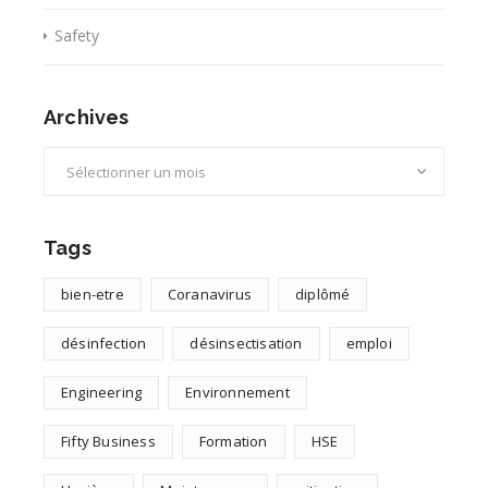
Safety
Archives
Archives
Tags
bien-etre
Coranavirus
diplômé
désinfection
désinsectisation
emploi
Engineering
Environnement
Fifty Business
Formation
HSE