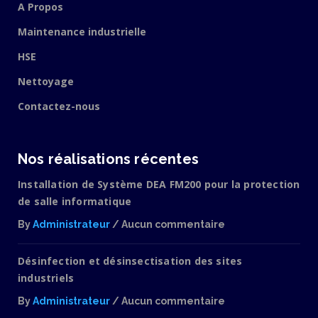
A Propos
Maintenance industrielle
HSE
Nettoyage
Contactez-nous
Nos réalisations récentes
Installation de Système DEA FM200 pour la protection
de salle informatique
By
Administrateur
Aucun commentaire
sur
Installation
Désinfection et désinsectisation des sites
de
industriels
Système
DEA
By
Administrateur
Aucun commentaire
FM200
sur